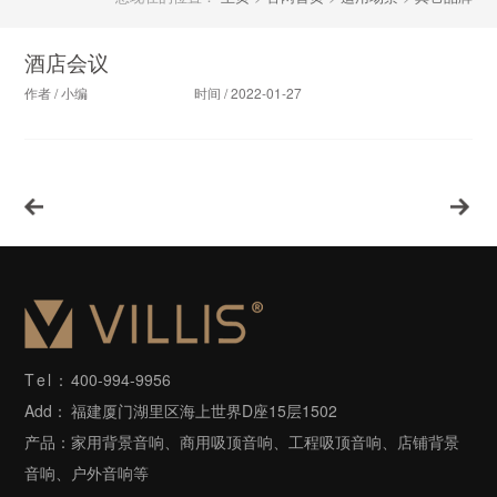
酒店会议
作者 / 小编
时间 / 2022-01-27
Tel：
400-994-9956
Add：
福建厦门湖里区海上世界D座15层1502
产品：
家用背景音响、商用吸顶音响、工程吸顶音响、店铺背景
音响、户外音响等